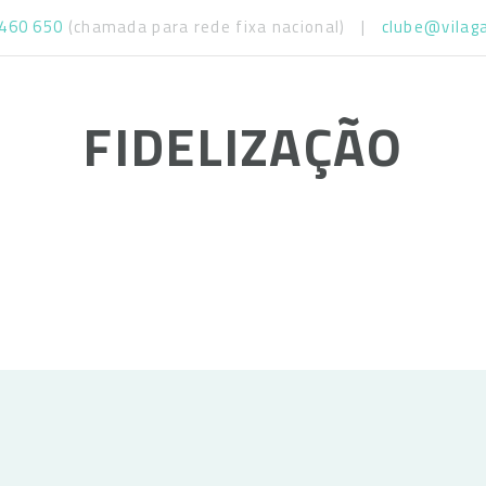
 460 650
(chamada para rede fixa nacional)
|
clube@vilag
FIDELIZAÇÃO